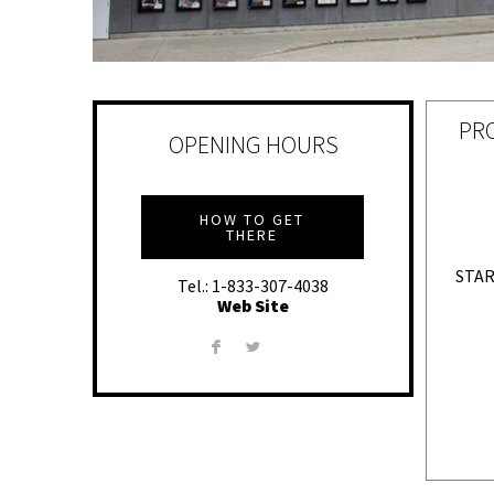
PR
OPENING HOURS
HOW TO GET
THERE
STAR
Tel.: 1-833-307-4038
Web Site
F
L