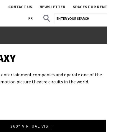
CONTACT US
NEWSLETTER
SPACES FOR RENT
FR
AXY
ng entertainment companies and operate one of the
motion picture theatre circuits in the world.
360° VIRTUAL VISIT