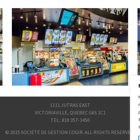
1111 JUTRAS EAST
VICTORIAVILLE, QUEBEC G6S 1C1
TEL.: 819 357-3450
© 2015 SOCIÉTÉ DE GESTION COGIR. ALL RIGHTS RESERVED.