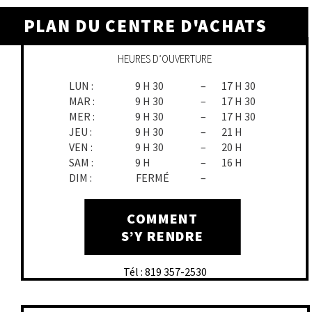
PLAN DU CENTRE D'ACHATS
HEURES D’OUVERTURE
LUN :
9 H 30
–
17 H 30
MAR :
9 H 30
–
17 H 30
MER :
9 H 30
–
17 H 30
JEU :
9 H 30
–
21 H
VEN :
9 H 30
–
20 H
SAM :
9 H
–
16 H
DIM :
FERMÉ
–
COMMENT
S’Y RENDRE
Tél : 819 357-2530