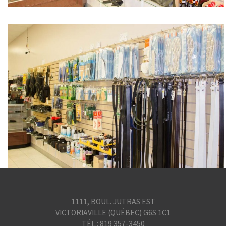
1111, BOUL. JUTRAS EST
VICTORIAVILLE (QUÉBEC) G6S 1C1
TÉL.: 819 357-3450