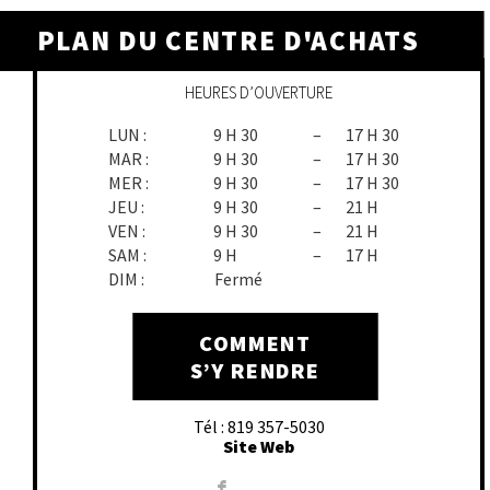
PLAN DU CENTRE D'ACHATS
HEURES D’OUVERTURE
LUN :
9 H 30
–
17 H 30
MAR :
9 H 30
–
17 H 30
MER :
9 H 30
–
17 H 30
JEU :
9 H 30
–
21 H
VEN :
9 H 30
–
21 H
SAM :
9 H
–
17 H
DIM :
Fermé
COMMENT
S’Y RENDRE
Tél : 819 357-5030
Site Web
F