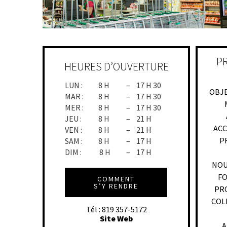
PR
HEURES D’OUVERTURE
LUN :
8 H
–
17 H 30
OBJE
MAR :
8 H
–
17 H 30
MER :
8 H
–
17 H 30
JEU :
8 H
–
21 H
ACC
VEN :
8 H
–
21 H
P
SAM :
8 H
–
17 H
DIM :
8 H
–
17 H
NOU
FO
COMMENT
S’Y RENDRE
PR
COL
Tél : 819 357-5172
Site Web
A