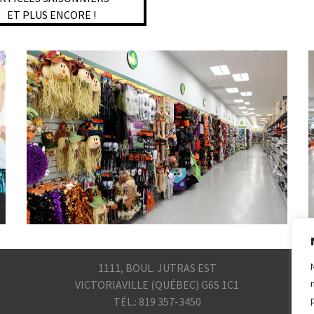
ET PLUS ENCORE !
1111, BOUL. JUTRAS EST
VICTORIAVILLE (QUÉBEC) G6S 1C1
TÉL.: 819 357-3450