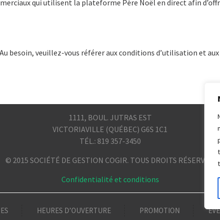
rciaux qui utilisent la plateforme Père Noël en direct afin d’offri
Au besoin, veuillez-vous référer aux conditions d’utilisation et aux
1111, BOUL. JUTRAS EST
VICTORIAVILLE (QUÉBEC) G6S 1C1
TÉL.: 819 357-3450
© 2015 SOCIÉTÉ DE GESTION COGIR. TOUS DROITS RÉSERVÉS.
Confidentialité et conditions
ES
HEURES D’OUVERTURE
PROMOTION
ÉV