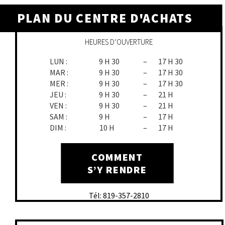
PLAN DU CENTRE D'ACHATS
HEURES D’OUVERTURE
LUN :
9 H 30
–
17 H 30
MAR :
9 H 30
–
17 H 30
MER :
9 H 30
–
17 H 30
JEU :
9 H 30
–
21 H
VEN :
9 H 30
–
21 H
SAM :
9 H
–
17 H
DIM :
10 H
–
17 H
COMMENT
S’Y RENDRE
Tél: 819-357-2810