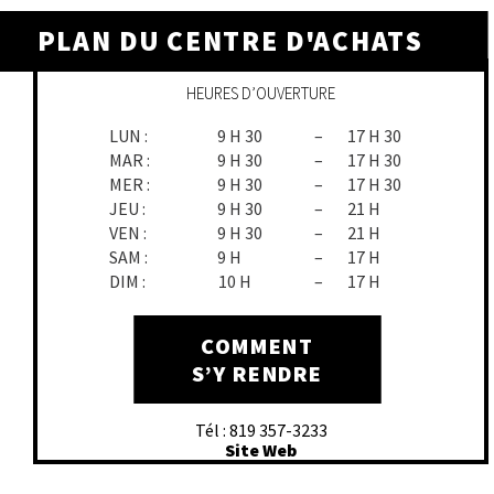
PLAN DU CENTRE D'ACHATS
HEURES D’OUVERTURE
LUN :
9 H 30
–
17 H 30
MAR :
9 H 30
–
17 H 30
MER :
9 H 30
–
17 H 30
JEU :
9 H 30
–
21 H
VEN :
9 H 30
–
21 H
SAM :
9 H
–
17 H
DIM :
10 H
–
17 H
COMMENT
S’Y RENDRE
Tél : 819 357-3233
Site Web