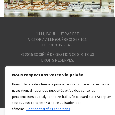
1111, BOUL. JUTRAS EST
VICTORIAVILLE (QUÉBEC) G6S 1C1
TÉL.: 819 357-3450
© 2015 SOCIÉTÉ DE GESTION COGIR. TOUS
DROITS RÉSERVÉS.
Confidentialité et conditions
Nous respectons votre vie privée.
Nous utilisons des témoins pour améliorer votre expérience de
navigation, diffuser des publicités et/ou des contenus
BOUTIQUES
HEURES D’OUVERTURE
PROMOTION
personnalisés et analyser notre trafic. En cliquant sur « Accepter
ÉVÉNEMENTS
tout », vous consentez à notre utilisation des
témoins.
Confidentialité et conditions