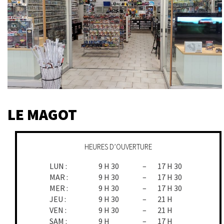
LE MAGOT
HEURES D’OUVERTURE
LUN :
9 H 30
–
17 H 30
MAR :
9 H 30
–
17 H 30
MER :
9 H 30
–
17 H 30
JEU :
9 H 30
–
21 H
VEN :
9 H 30
–
21 H
SAM :
9 H
–
17 H