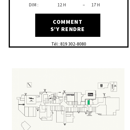
DIM :
12 H
–
17 H
COMMENT
S’Y RENDRE
Tél : 819 302-8080