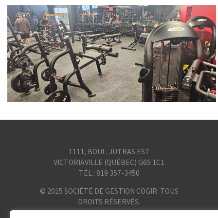
1111, BOUL. JUTRAS EST
VICTORIAVILLE (QUÉBEC) G6S 1C1
TÉL.: 819 357-3450
© 2015 SOCIÉTÉ DE GESTION COGIR. TOUS
DROITS RÉSERVÉS.